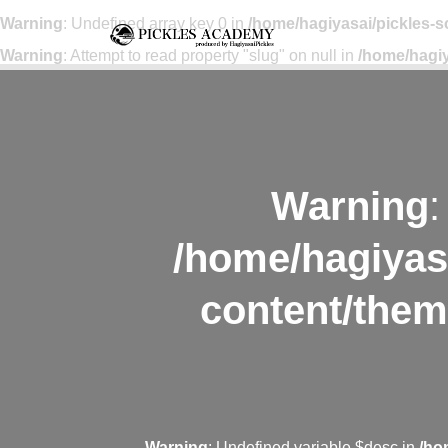
Warning
: Undefined array key 0 in
/home/hagiyasai/pickles-
Warning
: Attempt to read property "slug" on null in
/home/hagiy
Warning
:
/home/hagiyas
content/them
Warning
: Undefined variable $desc in
/ho