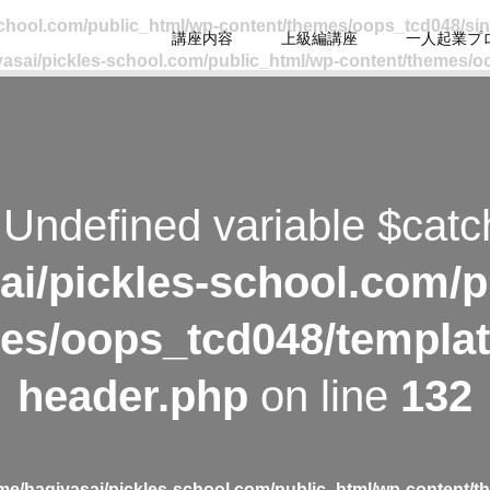
school.com/public_html/wp-content/themes/oops_tcd048/si
講座内容
上級編講座
一人起業プ
asai/pickles-school.com/public_html/wp-content/themes/o
 Undefined variable $catc
ai/pickles-school.com/p
es/oops_tcd048/templat
header.php
on line
132
me/hagiyasai/pickles-school.com/public_html/wp-content/t