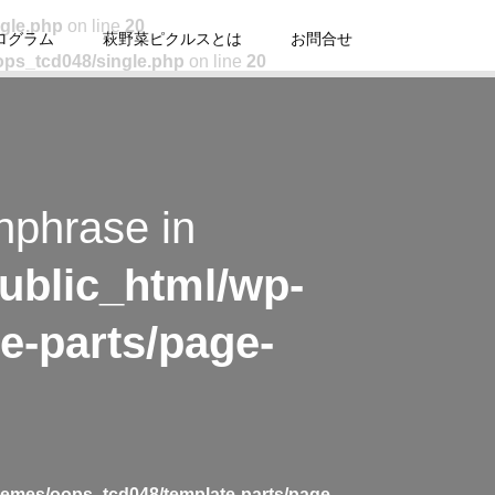
ngle.php
on line
20
ログラム
萩野菜ピクルスとは
お問合せ
ops_tcd048/single.php
on line
20
hphrase in
ublic_html/wp-
e-parts/page-
hemes/oops_tcd048/template-parts/page-