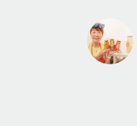
座受講）
を築きたい」「地域に貢献できる、やりがいのある仕事を始め
0代の方々にとって、第二の人生での起業は大きなテーマです。
経験から規格外の満願寺とうがらしの加...