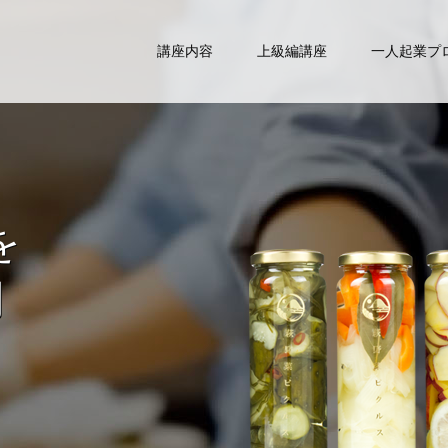
講座内容
上級編講座
一人起業プ
を
間