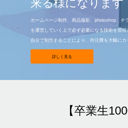
来る様になります
ホームページ制作、商品撮影、photoshop、
を運営していく上で必ず必要になる技術を習得
自分で制作することにより、外注費を大幅にカ
詳しく見る
【卒業生10