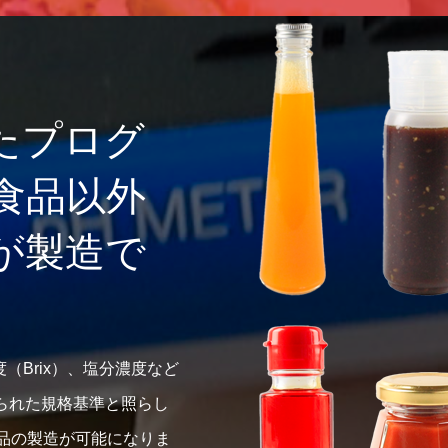
たプログ
食品以外
が製造で
。
（Brix）、塩分濃度など
られた規格基準と照らし
品の製造が可能になりま