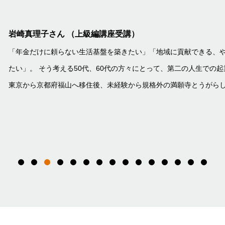
熊本地震を乗り越えた新たな「事業の柱」人
品に！/清原麗子さん （上級編講座受講）
熊本県南阿蘇村で、四季折々の景色と共に素晴らし
ナキカゼ」。 2009年のオープン以来、多くのフ
ています。 今回は、オーナーシェフであるご主人を支