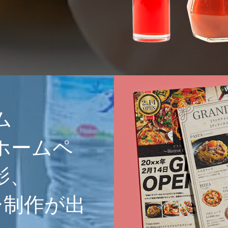
ム
ホームペ
影、
ラシ制作が出