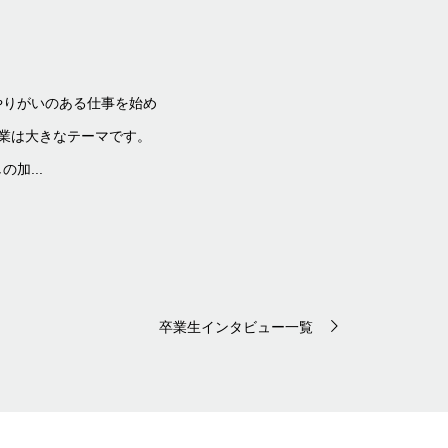
気イタリアンレストランの料理を加工
いイタリアンを提供するレストラン「イロ
ァンを魅了し、今や予約困難な人気店となっ
えながら、自らデザ...
卒業生インタビュー一覧