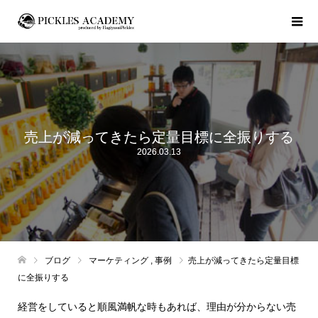
売上が減ってきたら定量目標に全振りする
2026.03.13
ブログ
マーケティング
,
事例
売上が減ってきたら定量目標
に全振りする
経営をしていると順風満帆な時もあれば、理由が分からない売