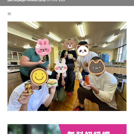
parts/page-header.php
on line
133