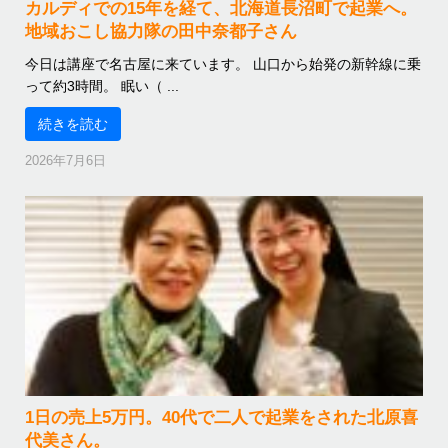
カルディでの15年を経て、北海道長沼町で起業へ。
地域おこし協力隊の田中奈都子さん
今日は講座で名古屋に来ています。 山口から始発の新幹線に乗
って約3時間。 眠い（ ...
続きを読む
2026年7月6日
1日の売上5万円。40代で二人で起業をされた北原喜
代美さん。