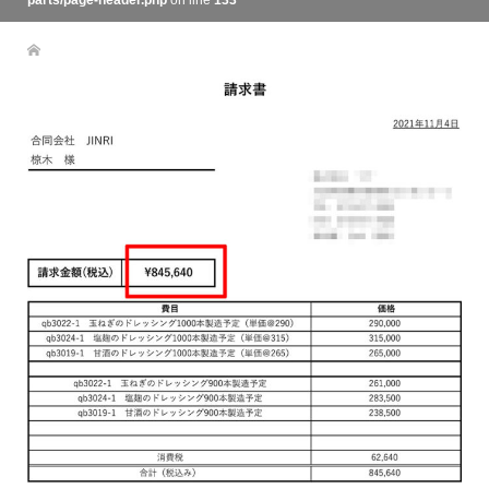
parts/page-header.php
on line
133