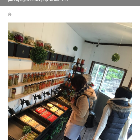
parts/page-header.php
on line
133