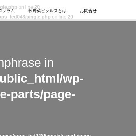
ngle.php
on line
20
ログラム
萩野菜ピクルスとは
お問合せ
ops_tcd048/single.php
on line
20
hphrase in
ublic_html/wp-
e-parts/page-
hemes/oops_tcd048/template-parts/page-