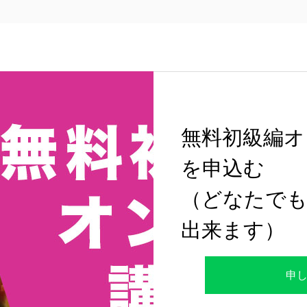
無料初級編オ
を申込む
（どなたでも
出来ます）
申