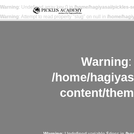
Warning
: Undefined array key 0 in
/home/hagiyasai/pickles-
Warning
: Attempt to read property "slug" on null in
/home/hagiy
Warning
:
/home/hagiyas
content/them
Warning
: Undefined variable $desc in
/ho