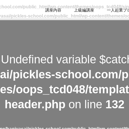
school.com/public_html/wp-content/themes/oops_tcd048/si
講座内容
上級編講座
一人起業プ
asai/pickles-school.com/public_html/wp-content/themes/o
 Undefined variable $catc
ai/pickles-school.com/p
es/oops_tcd048/templat
header.php
on line
132
me/hagiyasai/pickles-school.com/public_html/wp-content/t