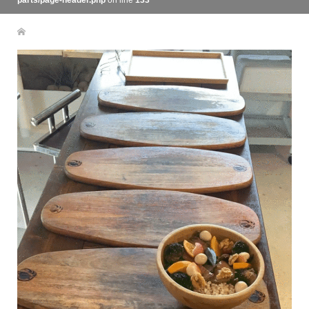
parts/page-header.php
on line
133