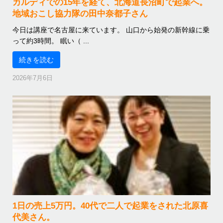
カルディでの15年を経て、北海道長沼町で起業へ。
地域おこし協力隊の田中奈都子さん
今日は講座で名古屋に来ています。 山口から始発の新幹線に乗
って約3時間。 眠い（ ...
続きを読む
2026年7月6日
1日の売上5万円。40代で二人で起業をされた北原喜
代美さん。