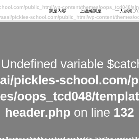
school.com/public_html/wp-content/themes/oops_tcd048/si
講座内容
上級編講座
一人起業プ
asai/pickles-school.com/public_html/wp-content/themes/o
 Undefined variable $catc
ai/pickles-school.com/p
es/oops_tcd048/templat
header.php
on line
132
me/hagiyasai/pickles-school.com/public_html/wp-content/t