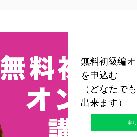
無料初級編オ
を申込む
（どなたでも
出来ます）
申