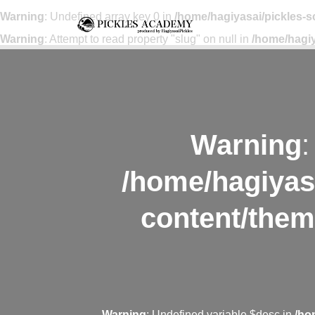
Warning
: Undefined array key 0 in
/home/hagiyasai/pickles-
Warning
: Attempt to read property "slug" on null in
/home/hagiy
Warning
:
/home/hagiyas
content/them
Warning
: Undefined variable $desc in
/ho