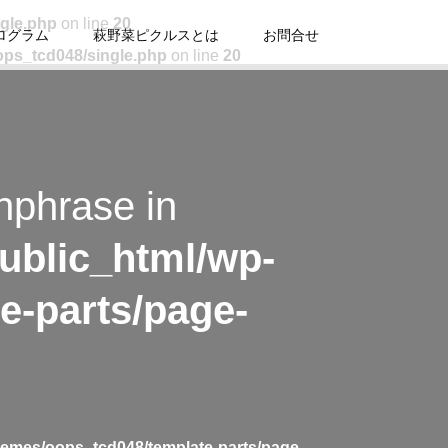
ngle.php
on line
20
ログラム
萩野菜ピクルスとは
お問合せ
ops_tcd048/single.php
on line
20
hphrase in
ublic_html/wp-
e-parts/page-
hemes/oops_tcd048/template-parts/page-