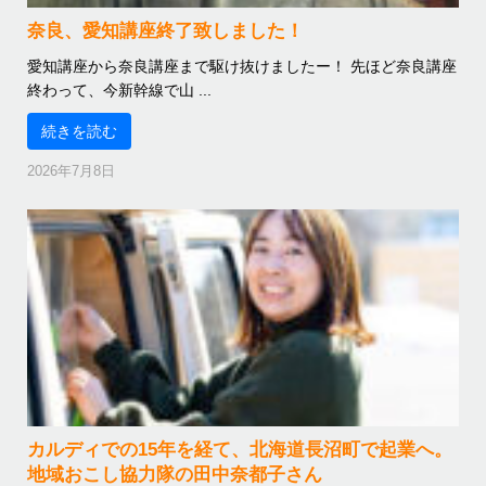
奈良、愛知講座終了致しました！
愛知講座から奈良講座まで駆け抜けましたー！ 先ほど奈良講座
終わって、今新幹線で山 ...
続きを読む
2026年7月8日
カルディでの15年を経て、北海道長沼町で起業へ。
地域おこし協力隊の田中奈都子さん