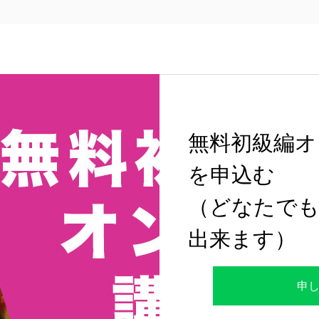
無料初級編オ
を申込む
（どなたでも
出来ます）
申