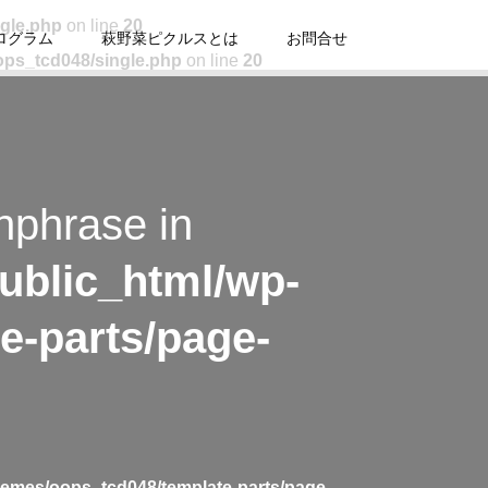
ngle.php
on line
20
ログラム
萩野菜ピクルスとは
お問合せ
ops_tcd048/single.php
on line
20
hphrase in
ublic_html/wp-
e-parts/page-
hemes/oops_tcd048/template-parts/page-