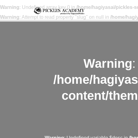
Warning
: Undefined array key 0 in
/home/hagiyasai/pickles-
Warning
: Attempt to read property "slug" on null in
/home/hagiy
Warning
:
/home/hagiyas
content/them
Warning
: Undefined variable $desc in
/ho