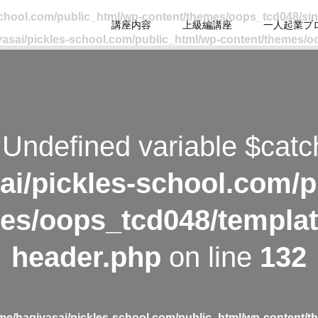
school.com/public_html/wp-content/themes/oops_tcd048/si
講座内容
上級編講座
一人起業プ
asai/pickles-school.com/public_html/wp-content/themes/o
 Undefined variable $catc
ai/pickles-school.com/p
es/oops_tcd048/templat
header.php
on line
132
me/hagiyasai/pickles-school.com/public_html/wp-content/t