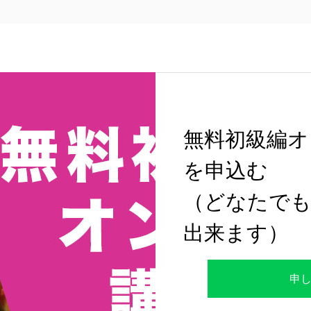
無料初級編オ
を申込む
（どなたでも
出来ます）
申