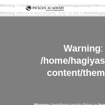
Warning
: Undefined array key 0 in
/home/hagiyasai/pickles-
Warning
: Attempt to read property "slug" on null in
/home/hagiy
Warning
:
/home/hagiyas
content/them
Warning
: Undefined variable $desc in
/ho