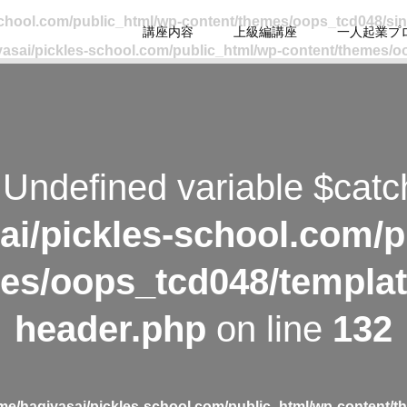
school.com/public_html/wp-content/themes/oops_tcd048/si
講座内容
上級編講座
一人起業プ
asai/pickles-school.com/public_html/wp-content/themes/o
 Undefined variable $catc
ai/pickles-school.com/p
es/oops_tcd048/templat
header.php
on line
132
me/hagiyasai/pickles-school.com/public_html/wp-content/t