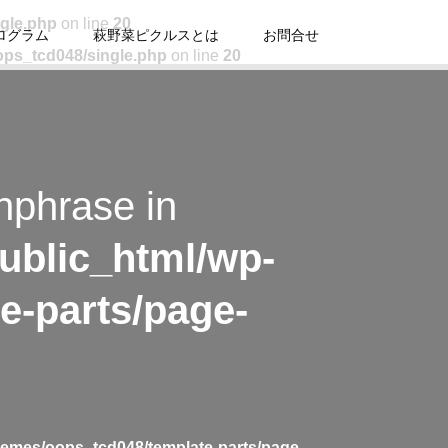
ngle.php
on line
20
ログラム
萩野菜ピクルスとは
お問合せ
ops_tcd048/single.php
on line
20
hphrase in
ublic_html/wp-
e-parts/page-
hemes/oops_tcd048/template-parts/page-