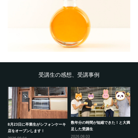
受講生の感想、受講事例
数年分の時間が短縮できた！と大満
8月23日に卒業生がシフォンケーキ
足した受講生
店をオープンします！
2026.08.03