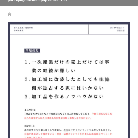
parts/page-header.php
on line
133