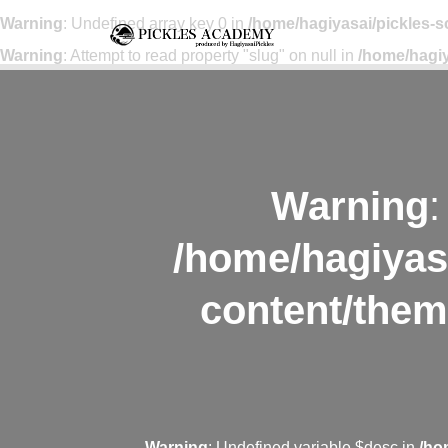
Warning
: Undefined array key 0 in
/home/hagiyasai/pickles-
Warning
: Attempt to read property "slug" on null in
/home/hagiy
Warning
:
/home/hagiyas
content/them
Warning
: Undefined variable $desc in
/ho