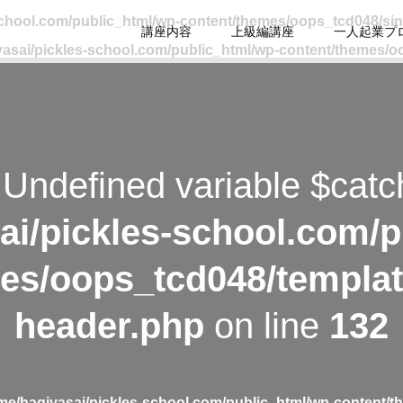
school.com/public_html/wp-content/themes/oops_tcd048/si
講座内容
上級編講座
一人起業プ
asai/pickles-school.com/public_html/wp-content/themes/o
 Undefined variable $catc
ai/pickles-school.com/p
es/oops_tcd048/templat
header.php
on line
132
me/hagiyasai/pickles-school.com/public_html/wp-content/t