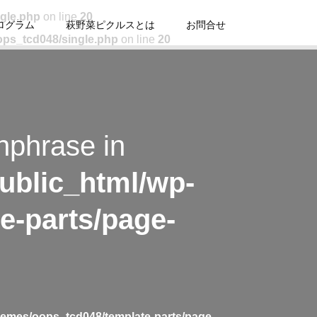
ngle.php
on line
20
ログラム
萩野菜ピクルスとは
お問合せ
ops_tcd048/single.php
on line
20
hphrase in
ublic_html/wp-
e-parts/page-
hemes/oops_tcd048/template-parts/page-